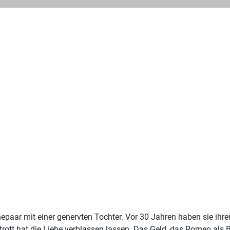
epaar mit einer genervten Tochter. Vor 30 Jahren haben sie i
ott hat die Liebe verblassen lassen. Das Geld, das Romeo als Ball