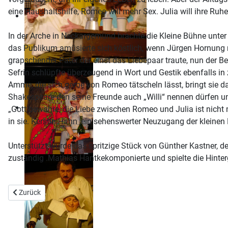
eine Haushaltshilfe, Romeo will mehr Sex. Julia will ihre Ru
In der Arche in Neckargemünd brachte die Kleine Bühne unter
das Publikum amüsierte sich köstlich, wenn Jürgen Hornung 
grapschender Pater der einst das Liebepaar traute, nun der B
Sefrin schlüpfte überzeugend in Wort und Gestik ebenfalls in
Amme, die sich gerne von Romeo tätscheln lässt, bringt sie d
Shakespeare den seine Freunde auch „Willi“ nennen dürfen 
„Gott bewahre, die Liebe zwischen Romeo und Julia ist nicht m
in sie. Kerstin Hahn ,ein sehenswerter Neuzugang der kleinen 
Unterstützt wurde das spritzige Stück von Günther Kastner, 
zuständig .Mathias Hantkekomponierte und spielte die Hinterg
Previous article: Impressum
Zurück