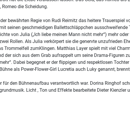
he, Romeo die Scheidung.
 der bewährten Regie von Rudi Reimitz das heitere Trauerspiel 
mit seinen geschmeidigen Ballettschläppchen ausschweifende Ta
eichte von Julia („Ich liebe meinen Mann nicht mehr“) mehr oder
 zwei Rollen. Als Julia verkörpert sie die genervte unzufrieden
as Trommelfell zumKlingen. Matthias Layer spielt mit viel Char
und der sich aus dem Grab aufrappelt um seine Drama-Figuren 
ehr“. Dabei begegnet er der flippigen und respektlosen Tochter d
Bühne als Power-Flower-Girl Lucretia auch Luky genannt, brennt 
der für den Bühnenaufbau verantwortlich war. Dorina Ringhof sc
rundmusik. Licht , Ton und Effekte bearbeitete Dieter Kienzler 