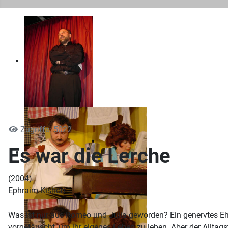
Zugriffe: 5022
Es war die Lerche
(2004)
Ephraim Kishon
Was ist nur aus Romeo und Julia geworden? Ein genervtes Eh
vorgetäuscht, um ihr eigenes Leben zu leben. Aber der Alltagstr