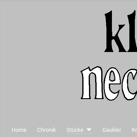
Home
Chronik
Stücke
Gaukler
K