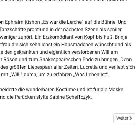
von Ephraim Kishon „Es war die Lerche“ auf die Bühne. Und
nzschritte probt und in der nächsten Szene als seniler
 weniger zuhört. Ein Erzkomödiant von Kopf bis Fuß, Brinja
 Ehefrau die sich sehnlichst ein Hausmädchen wünscht und als
me den gekränkten und eigentlich verstorbenen William
zur Räson und zum Shakespeare’schen Ende zu bringen. Denn
es größten Liebespaar aller Zeiten, Lucretia und verliebt sich
mit „Willi“ durch, um zu erfahren „Was Leben ist“.
hneiderte die wunderbaren Kostüme und ist für die Maske
und die Perücken stylte Sabine Scheffczyk.
Next articl
Weiter