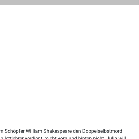
hrem Schöpfer William Shakespeare den Doppelselbstmord
ettlehrer verdient, reicht vorn und hinten nicht. Julia will