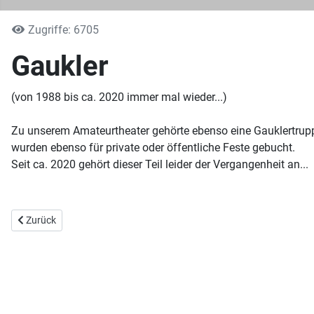
Zugriffe: 6705
Gaukler
(von 1988 bis ca. 2020 immer mal wieder...)
Zu unserem Amateurtheater gehörte ebenso eine Gauklertruppe,
wurden ebenso für private oder öffentliche Feste gebucht.
Seit ca. 2020 gehört dieser Teil leider der Vergangenheit an...
Previous article: Der Räuber Hotzenplotz (1986)
Zurück