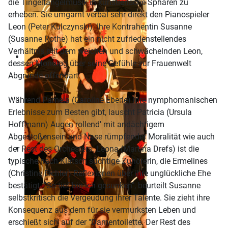
die Tingeltangelmusik in künstlerische Sphären zu
erheben. Sie umgarnt verbal sehr direkt den Pianospieler
Leon (Peter Kulczynski). Ihre Kontrahentin Susanne
(Susanne Rothe) hat ein nicht zufriedensteIlendes
Verhältnis mit dem weichen und schwächelnden Leon,
dessen Monolog über seine Gefühle zur Frauenwelt
Abgrunde offenbart.
Während Pamela (Caroline Eberle) ihre nymphomanischen
Erlebnisse zum Besten gibt, lauscht Patricia (Ursula
Hoffmann) Augen rollend' mit andächtigem
Abgestoßensein und Nase rümpfender Moralität wie auch
der Rest des Orchesters. Leona (Martina Drefs) ist die
typische nach Klatsch süchtige Zuhörerin, die Ermelines
(Christine Eichler) Reflexionen über ihre unglückliche Ehe
bestätigt. "So tief bin ich gesunken", beurteilt Susanne
selbstkritisch die Vergeudung ihrer Talente. Sie zieht ihre
Konsequenz aus dem für sie vermurksten Leben und
erschießt sich' auf der "Damentoilette. Der Rest des