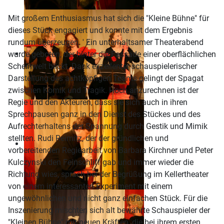
Mit großem Enthusiasmus hat sich die "Kleine Bühne" für
dieses Stück engagiert und konnte mit dem Ergebnis
rundum überzeugen. ' Ein unterhaltsamer Theaterabend
wurde geboten, der hinter die Fassade einer oberflächlichen
Scheinwelt blickt. Dank exzellenter schauspielerischer
Darstellung des achtköpfigen Teams gelingt der Spagat
zwischen Komik und Tragik. Hoch anzurechnen ist der
Regie und den Akteuren, dass sie sich auch in ihren
Sprechpausen ganz in den Dienst des Stückes und des
Aufrechterhaltens der Spannung durch Gestik und Mimik
stellten. Rudi Reimitz, der der gründlichen und
vorbereitenden Regiearbeit von Barbara Kirchner und Peter
Kulczynski den Feinschliff gab und immer wieder die
Richtung wies, sprach bei der Begrüßung im Kellertheater
von einem interessanten Experiment mit einem
ungewöhnlichen und nicht ganz einfachen Stück. Für die
Inszenierung mischten sich alt bewährte Schauspieler der
"Kleinen Bühne" mit neuen Kräften, die bei ihrem ersten