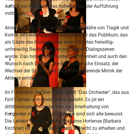
Auftritt vor Publikum das hohe Niveau der Aufführung
mittrugen.
Anouilh nutzte für "Das Orchester" die Nähe von Tragik und
Komik. Mit einbezogen in das Spiel war das Publikum, das
als Gäste des Konzertcafes eines Kurortes freiwillig-
unfreiwillig Beobachter der pointierten Dialogszenen
wurde. Das hinterließ mitunter Betroffenheit und auch den
Wunsch nach Distanz, die der spielerische Einsatz, der
Wechsel der Szenen und die kommentierende Mimik der
Akteure ermöglichte.
Im Frankreich der50er Jahre spielt "Das Orchester", das aus
fünf Damen und einem Herrn besteht. Es jst ein
drittklassiges Orchester, das zur Unterhaltung von
Kurgästen musiziert - und dessen sind sich alle bewusst.
Die Leiterin des Orchesters, Madame Hortense (Barbara
Kirchner) ist bemüht den Schein aufrecht zu erhalten und