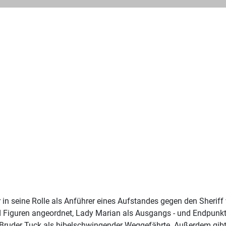
r in seine Rolle als Anführer eines Aufstandes gegen den Sherif
Figuren angeordnet, Lady Marian als Ausgangs - und Endpunkt d
Bruder Tuck als bibelschwingender Weggefährte. Außerdem gibt 