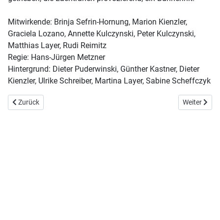
Mitwirkende: Brinja Sefrin-Hornung, Marion Kienzler,
Graciela Lozano, Annette Kulczynski, Peter Kulczynski,
Matthias Layer, Rudi Reimitz
Regie: Hans-Jürgen Metzner
Hintergrund: Dieter Puderwinski, Günther Kastner, Dieter
Kienzler, Ulrike Schreiber, Martina Layer, Sabine Scheffczyk
Previous article: Tranquilla Trampeltreu
Next article
Zurück
Weiter